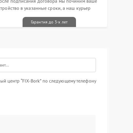
осле подписания договора мы починим ваше
стройство в указанные сроки, а наш курьер
ривезет его к вам вместе с гарантийным
алоном бесплатно
Гарантия до 3-х лет
ый центр “FIX-Bork” по следующему телефону