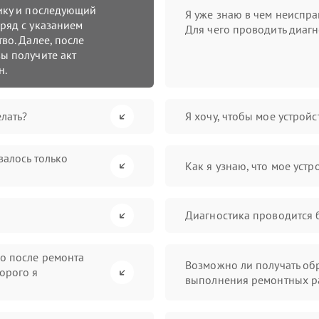
тику и последующий
Я уже знаю в чем неиспра
ряд с указанием
Для чего проводить диагн
во. Далее, после
ы получите акт
н.
лать?
Я хочу, чтобы мое устрой
валось только
Как я узнаю, что мое устр
Диагностика проводится 
во после ремонта
Возможно ли получать обр
орого я
выполнения ремонтных р