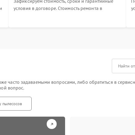
Зафиксируем стоимость, сроки и гарантийные
П
и
условия в договоре. Стоимость ремонта в
у
процессе меняться не будет
п
т
е часто задаваемыми вопросами, либо обратиться в сервисн
вой вопрос.
у пылесосов