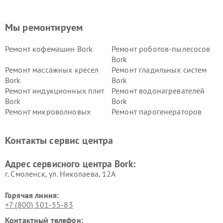
Мы ремонтируем
Ремонт кофемашин Bork
Ремонт роботов-пылесосов
Bork
Ремонт массажных кресел
Ремонт гладильных систем
Bork
Bork
Ремонт индукционных плит
Ремонт водонагревателей
Bork
Bork
Ремонт микроволновых
Ремонт парогенераторов
печей Bork
Bork
Ремонт увлажнителей
Ремонт пылесосов Bork
Контакты сервис центра
воздуха Bork
Ремонт очистителей воздуха
Ремонт электросамокатов
Адрес сервисного центра Bork:
Bork
Bork
г. Смоленск, ул. Николаева, 12А
Горячая линия:
+7 (800) 301-55-83
Контактный телефон: