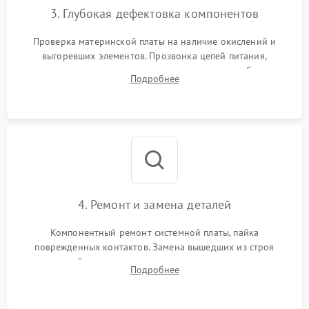
3. Глубокая дефектовка компонентов
Проверка материнской платы на наличие окислений и
выгоревших элементов. Прозвонка цепей питания,
тестирование приводных моторов колес и турбины
Подробнее
всасывания. Оценка состояния оптических и инфракрасных
датчиков, а также механизма лазерного дальномера.
4. Ремонт и замена деталей
Компонентный ремонт системной платы, пайка
поврежденных контактов. Замена вышедших из строя
двигателей, изношенного аккумулятора, неисправного
Подробнее
лидара или помпы подачи воды. Восстановление шлейфов и
устранение последствий попадания влаги.