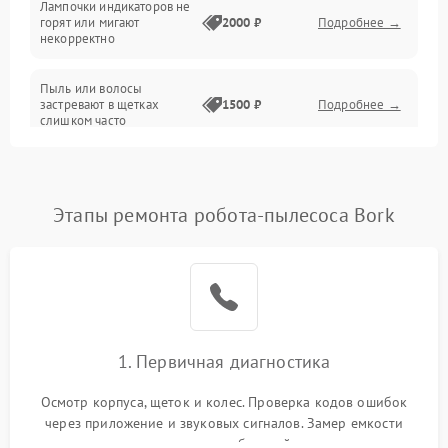
Лампочки индикаторов не
горят или мигают
2000 ₽
Подробнее →
Батарея
некорректно
Режим работы
Пыль или волосы
застревают в щетках
1500 ₽
Подробнее →
слишком часто
Программные сбои
Этапы ремонта робота-пылесоса Bork
1. Первичная диагностика
Осмотр корпуса, щеток и колес. Проверка кодов ошибок
через приложение и звуковых сигналов. Замер емкости
аккумулятора и тестирование базовой станции зарядки.