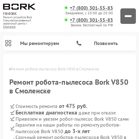
+7 (800) 301-55-83
Ежедневно, с 10:00 до 20:00
FIX-BORK
Ремонт устройств Bork
+7 (800) 301-55-83
Специализированный
cервисный центр г.
Звонок бесплатный по РФ
Смоленск
Мы ремонтируем
Позвонить
енске
Ремонт робота-пылесоса Bork V850 в Смоленске
Ремонт робота-пылесоса Bork V850
в Смоленске
от 475 руб.
Стоимость ремонта
Бесплатная диагностика
даже при отказе
Привезем и увезем робот-пылесос Bork V850 сами
Гарантия на наши работы по ремонту роботов-
Ремонт вертикальных пылесосов Bork
Ремонт гладильных систем Bork
Ремонт индукционных плит Bork
Ремонт микроволновых печей Bork
Ремонт увлажнителей воздуха Bork
Ремонт очистителей воздуха Bork
до 3-х лет
пылесосов Bork V850
Срочный ремонт роботов-пылесосов Bork V850 в