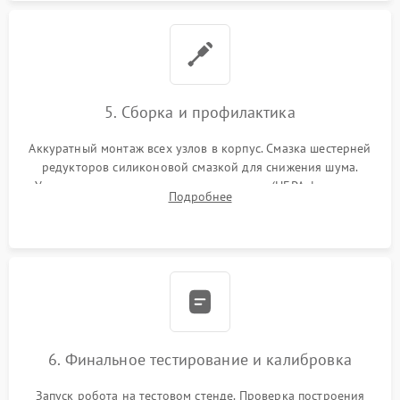
5. Сборка и профилактика
Аккуратный монтаж всех узлов в корпус. Смазка шестерней
редукторов силиконовой смазкой для снижения шума.
Установка новых расходных материалов (HEPA-фильтров,
Подробнее
микрофибры, щеток). Надежная фиксация разъемов и
проверка герметичности водяного контура.
6. Финальное тестирование и калибровка
Запуск робота на тестовом стенде. Проверка построения