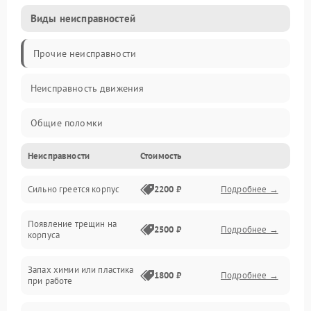
Виды неисправностей
Прочие неисправности
Неисправность движения
Общие поломки
Неисправности
Стоимость
Неисправность датчиков
Сильно греется корпус
2200 ₽
Подробнее →
Неисправность программного обеспечения
Появление трещин на
Проблемы с сигналом
2500 ₽
Подробнее →
корпуса
Неисправность резервуаров и систем подачи воды
Запах химии или пластика
1800 ₽
Подробнее →
при работе
Проблемы с механикой