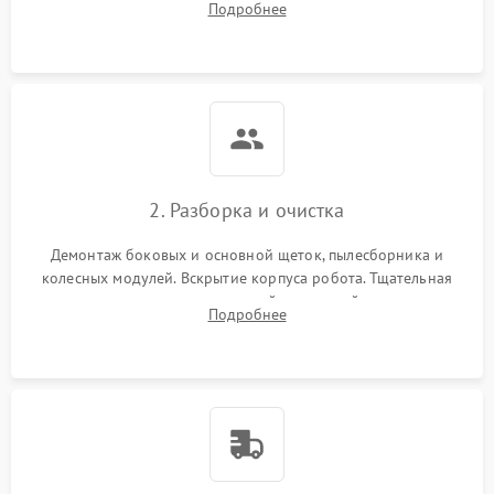
Подробнее
Оценка работы лидара, бампера и датчиков падения для
локализации неисправности.
2. Разборка и очистка
Демонтаж боковых и основной щеток, пылесборника и
колесных модулей. Вскрытие корпуса робота. Тщательная
очистка внутренних полостей, шестерней и плат от
Подробнее
скопившейся пыли, волос и шерсти животных с
использованием сжатого воздуха и щеток.