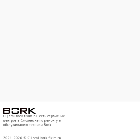
СЦ sml.bork-fixim.ru - сеть сервисных
центров в Смоленске по ремонту и
обслуживанию техники Bork
2021-2026 © СЦ sml.bork-fixim.ru